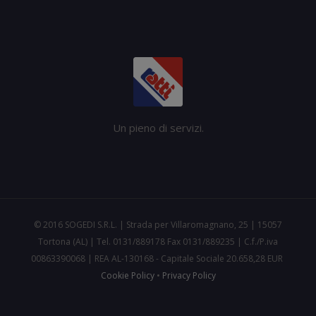
Un pieno di servizi.
© 2016 SOGEDI S.R.L. | Strada per Villaromagnano, 25 | 15057
Tortona (AL) | Tel. 0131/889178 Fax 0131/889235 | C.f./P.iva
00863390068 | REA AL-130168 - Capitale Sociale 20.658,28 EUR
Cookie Policy
•
Privacy Policy