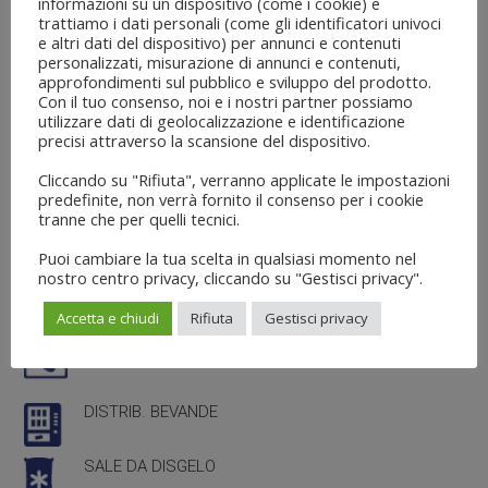
informazioni su un dispositivo (come i cookie) e
trattiamo i dati personali (come gli identificatori univoci
SERVIZI OFFE
RTI
e altri dati del dispositivo) per annunci e contenuti
personalizzati, misurazione di annunci e contenuti,
approfondimenti sul pubblico e sviluppo del prodotto.
SERVIZI IGIENICI
Con il tuo consenso, noi e i nostri partner possiamo
utilizzare dati di geolocalizzazione e identificazione
precisi attraverso la scansione del dispositivo.
SALE PER ADDOLCITORI
Cliccando su "Rifiuta", verranno applicate le impostazioni
predefinite, non verrà fornito il consenso per i cookie
DOCCE A GETTONE
tranne che per quelli tecnici.
Puoi cambiare la tua scelta in qualsiasi momento nel
RISTORANTE BAR
nostro centro privacy, cliccando su "Gestisci privacy".
Accetta e chiudi
Rifiuta
Gestisci privacy
RICARICHE TELEFONICHE
DISTRIB. BEVANDE
SALE DA DISGELO