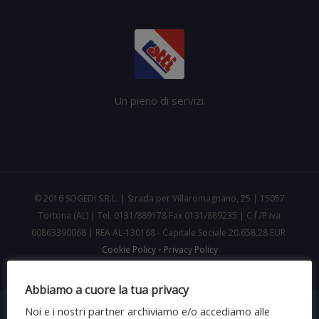
Un pieno di servizi.
© 2016 SOGEDI S.R.L. | Strada per Villaromagnano, 25 | 15057
Tortona (AL) | Tel. 0131/889178 Fax 0131/889235 | C.f./P.iva
00863390068 | REA AL-130168 - Capitale Sociale 20.658,28 EUR
Cookie Policy
•
Privacy Policy
Abbiamo a cuore la tua privacy
Noi e i nostri partner archiviamo e/o accediamo alle