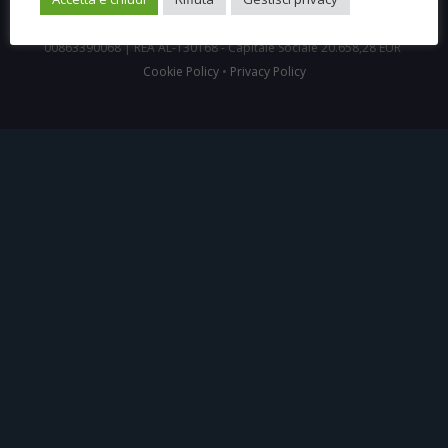
Tortona (AL) | Tel. 0131/889178 Fax 0131/889235 | C.f./P.iva
00863390068 | REA AL-130168 - Capitale Sociale 20.658,28 EUR
Cookie Policy
•
Privacy Policy