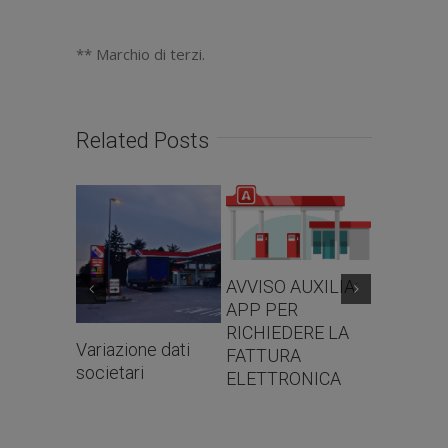
** Marchio di terzi.
Related Posts
AVVISO AUXILIA:
APP PER
RICHIEDERE LA
Variazione dati
FATTURA
CARTE 
societari
ELETTRONICA
FUEL AC