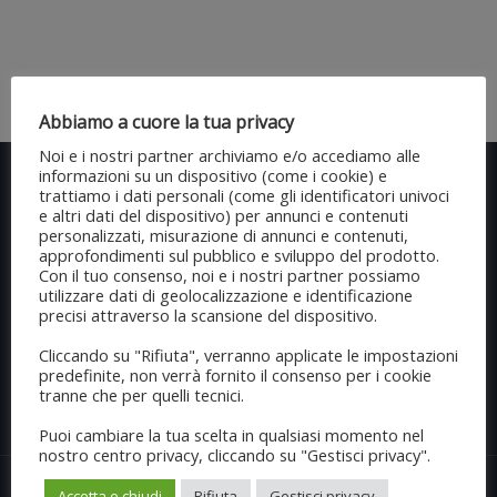
Abbiamo a cuore la tua privacy
Noi e i nostri partner archiviamo e/o accediamo alle
informazioni su un dispositivo (come i cookie) e
trattiamo i dati personali (come gli identificatori univoci
e altri dati del dispositivo) per annunci e contenuti
personalizzati, misurazione di annunci e contenuti,
approfondimenti sul pubblico e sviluppo del prodotto.
Con il tuo consenso, noi e i nostri partner possiamo
utilizzare dati di geolocalizzazione e identificazione
precisi attraverso la scansione del dispositivo.
Un pieno di servizi.
Cliccando su "Rifiuta", verranno applicate le impostazioni
predefinite, non verrà fornito il consenso per i cookie
tranne che per quelli tecnici.
Puoi cambiare la tua scelta in qualsiasi momento nel
nostro centro privacy, cliccando su "Gestisci privacy".
Accetta e chiudi
Rifiuta
Gestisci privacy
© 2016 SOGEDI S.R.L. | Strada per Villaromagnano, 25 | 15057